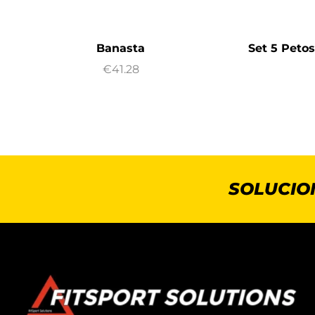
Banasta
Set 5 Peto
€
41.28
SOLUCIO