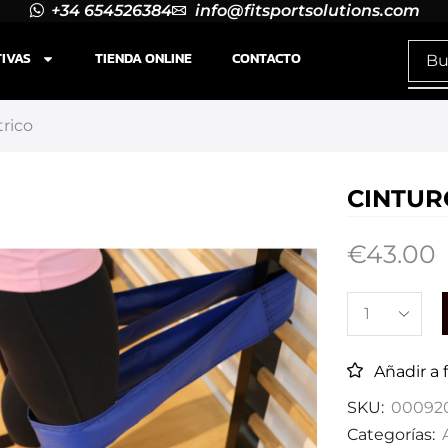
+34 654526384
info@fitsportsolutions.com
TIVAS
TIENDA ONLINE
CONTACTO
rico
CINTUR
€
43.00
Añadir a 
SKU:
00092
Categorías: