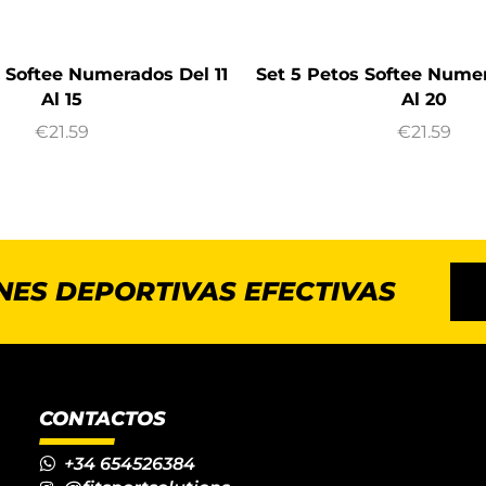
s Softee Numerados Del 11
Set 5 Petos Softee Nume
Al 15
Al 20
€
21.59
€
21.59
NES DEPORTIVAS EFECTIVAS
CONTACTOS
+34 654526384