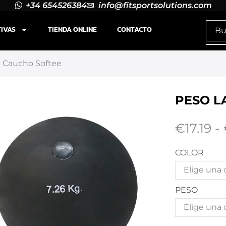
+34 654526384
info@fitsportsolutions.com
TIVAS
TIENDA ONLINE
CONTACTO
 Caucho Softee
PESO L
€
17.19
-
COLOR
PESO