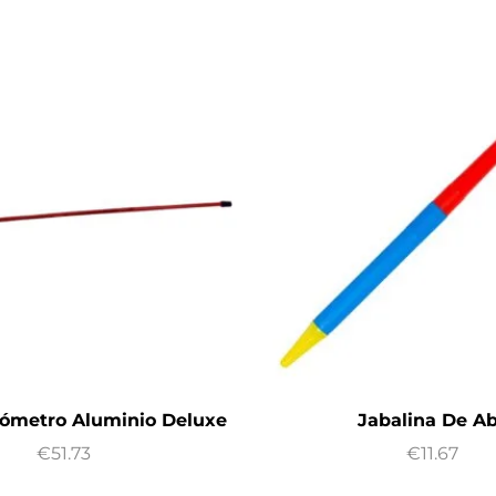
tómetro Aluminio Deluxe
Jabalina De A
€
51.73
€
11.67