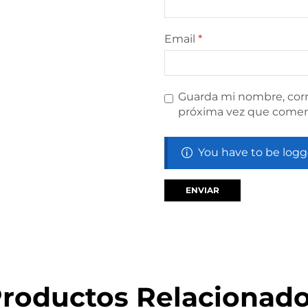
Email
*
Guarda mi nombre, corr
próxima vez que comen
You have to be logg
roductos Relacionad