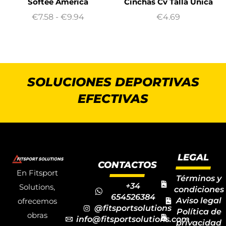
Softee América
Cinchas Cv Talla Única
€
7.58
-
€
9.94
€
4.69
SOLUCIONES DEPORTIVAS
EFECTIVAS
LEGAL
CONTACTOS
En Fitsport
Términos y
+34
Solutions,
condiciones
654526384
Aviso legal
ofrecemos
@fitsportsolutions
Política de
obras
info@fitsportsolutions.com
privacidad