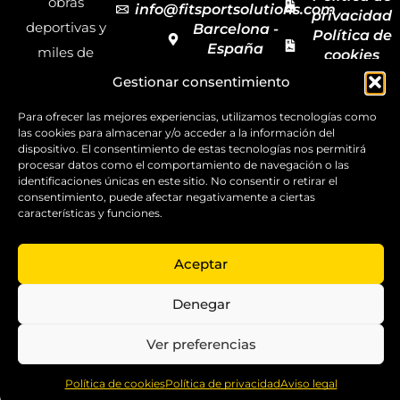
obras
info@fitsportsolutions.com
privacidad
deportivas y
Barcelona -
Política de
España
miles de
cookies
Formulario
Accesibilida
productos y
Gestionar consentimiento
de contacto
Mapa del
materiales
sitio
Para ofrecer las mejores experiencias, utilizamos tecnologías como
deportivos
las cookies para almacenar y/o acceder a la información del
dispositivo. El consentimiento de estas tecnologías nos permitirá
para todas las
procesar datos como el comportamiento de navegación o las
disciplinas,
identificaciones únicas en este sitio. No consentir o retirar el
consentimiento, puede afectar negativamente a ciertas
garantizando
características y funciones.
la calidad y el
servicio.
Aceptar
Copyright ©
2025
Denegar
FitSport
Solutions
Ver preferencias
0
Política de cookies
Política de privacidad
Aviso legal
Home
Shop
Compare
More