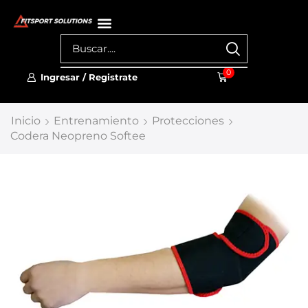
0
Ingresar / Registrate
Inicio
Entrenamiento
Protecciones
Codera Neopreno Softee