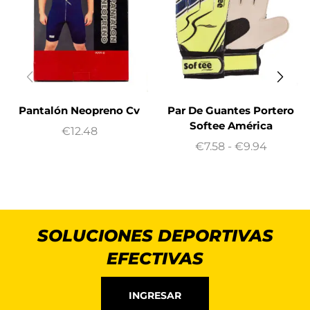
Pantalón Neopreno Cv
Par De Guantes Portero
Softee América
€
12.48
€
7.58
-
€
9.94
SOLUCIONES DEPORTIVAS
EFECTIVAS
INGRESAR