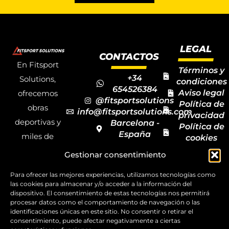
LEGAL
CONTACTOS
En Fitsport
Términos y
+34
Solutions,
condiciones
654526384
Aviso legal
ofrecemos
@fitsportsolutions
Política de
obras
info@fitsportsolutions.com
privacidad
deportivas y
Barcelona -
Política de
España
miles de
cookies
Formulario
Accesibilida
productos y
Gestionar consentimiento
de contacto
Mapa del
materiales
sitio
Para ofrecer las mejores experiencias, utilizamos tecnologías como
deportivos
las cookies para almacenar y/o acceder a la información del
para todas las
dispositivo. El consentimiento de estas tecnologías nos permitirá
procesar datos como el comportamiento de navegación o las
disciplinas,
identificaciones únicas en este sitio. No consentir o retirar el
consentimiento, puede afectar negativamente a ciertas
garantizando