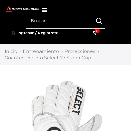
0
Ingresar / Registrate
Inicio
Entrenamiento
Protecciones
Guantes Portero Select 77 Super Grip