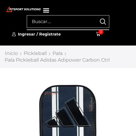
0
Ingresar / Registrate
Inicio
Pickleball
Pala
Pala Pickleball Adidas Adipower Carbon Ctrl