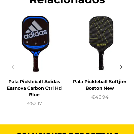
Pala Pickleball Adidas
Pala Pickleball Softjim
Essnova Carbon Ctrl Hd
Boston New
Blue
€
46.94
€
62.17