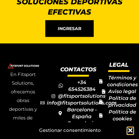
SOLUCIONES DEPORTIVAS
EFECTIVAS
INGRESAR
LEGAL
CONTACTOS
En Fitsport
Términos y
+34
Solutions,
condiciones
654526384
Aviso legal
ofrecemos
@fitsportsolutions
Política de
obras
info@fitsportsolutions.com
privacidad
deportivas y
Barcelona -
Política de
España
miles de
cookies
Formulario
Accesibilida
productos y
de contacto
Gestionar consentimiento
Mapa del
materiales