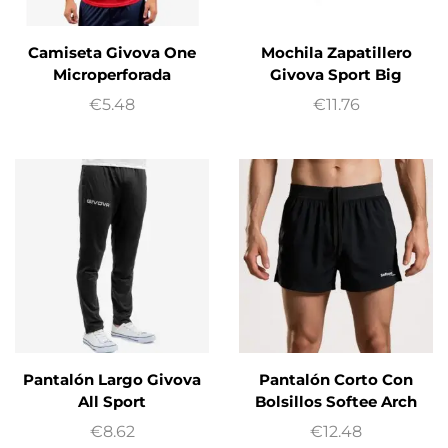
Camiseta Givova One
Mochila Zapatillero
Microperforada
Givova Sport Big
€
5.48
€
11.76
Pantalón Largo Givova
Pantalón Corto Con
All Sport
Bolsillos Softee Arch
€
8.62
€
12.48