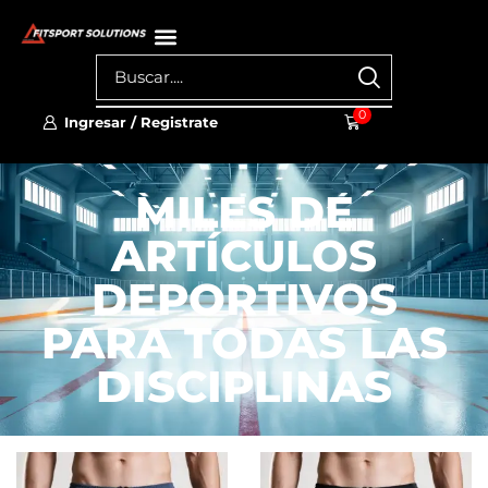
0
Ingresar / Registrate
MILES DE
ARTÍCULOS
DEPORTIVOS
PARA TODAS LAS
DISCIPLINAS