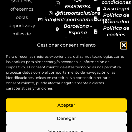
+34
Solutions,
condiciones
654526384
Aviso legal
ofrecemos
@fitsportsolutions
Política de
obras
info@fitsportsolutions.com
privacidad
deportivas y
Barcelona -
Política de
España
miles de
cookies
Formulario
Accesibilida
productos y
Gestionar consentimiento
de contacto
Mapa del
materiales
sitio
Para ofrecer las mejores experiencias, utilizamos tecnologías como
deportivos
las cookies para almacenar y/o acceder a la información del
para todas las
dispositivo. El consentimiento de estas tecnologías nos permitirá
procesar datos como el comportamiento de navegación o las
disciplinas,
identificaciones únicas en este sitio. No consentir o retirar el
garantizando
consentimiento, puede afectar negativamente a ciertas
características y funciones.
la calidad y el
servicio.
Aceptar
Copyright ©
2025
Denegar
FitSport
Solutions
Ver preferencias