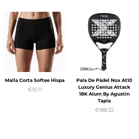
Malla Corta Softee Hispa
Pala De Pádel Nox At10
Luxury Genius Attack
€
10.11
18K Alum By Agustin
Tapia
€
188.32