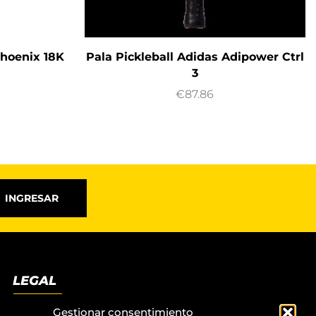
Phoenix 18K
Pala Pickleball Adidas Adipower Ctrl
3
€
87.86
INGRESAR
LEGAL
Términos y condiciones
Gestionar consentimiento