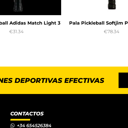
ball Adidas Match Light 3
Pala Pickleball Softjim 
€
31.34
€
78.34
NES DEPORTIVAS EFECTIVAS
CONTACTOS
+34 654526384