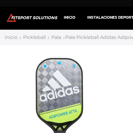
INICIO
INSTALACIONES DEPOR
Inicio
Pickleball
Pala
Pala Pickleball Adidas Adip