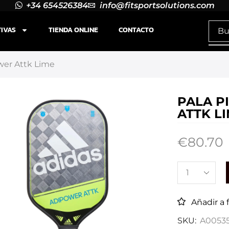
+34 654526384
info@fitsportsolutions.com
TIVAS
TIENDA ONLINE
CONTACTO
ower Attk Lime
PALA P
ATTK L
€
80.70
Añadir a 
SKU:
A0053