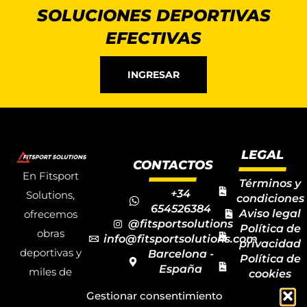
SOLUCIONES DEPORTIVAS
EFECTIVAS
INGRESAR
LEGAL
CONTACTOS
En Fitsport
Términos y
+34
Solutions,
condiciones
654526384
Aviso legal
ofrecemos
@fitsportsolutions
Política de
obras
info@fitsportsolutions.com
privacidad
deportivas y
Barcelona -
Política de
España
miles de
cookies
Formulario
Accesibilida
productos y
Gestionar consentimiento
de contacto
Mapa del