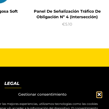
gosa Soft
Panel De Señalización Tráfico De
Obligación Nº 4 (Intersección)
€
5.10
LEGAL
Términos y condiciones
Gestionar consentimiento
Aviso legal
Política de privacidad
r las mejores experiencias, utilizamos tecnologías como las cookies
nar y/o acceder a la información del dispositivo. El consentimiento