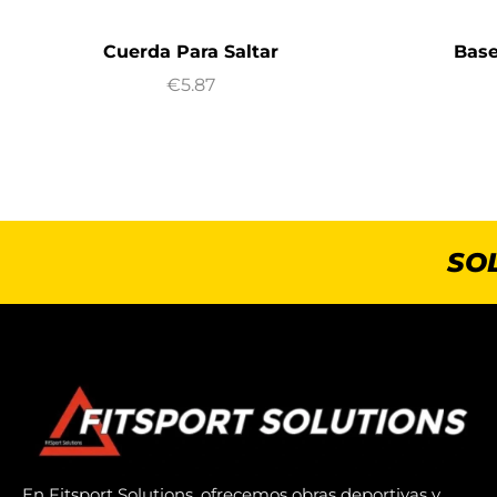
Cuerda Para Saltar
Base
€
5.87
SO
En Fitsport Solutions, ofrecemos obras deportivas y