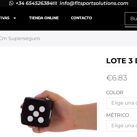
+34 654526384
info@fitsportsolutions.com
TIVAS
TIENDA ONLINE
CONTACTO
7Cm Superseguro
LOTE 3
€
6.83
COLOR
MÉTRICO