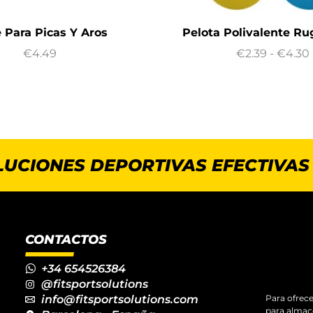
 Para Picas Y Aros
Pelota Polivalente Ru
€
4.49
€
2.39
-
€
4.30
LUCIONES DEPORTIVAS EFECTIVAS
CONTACTOS
+34 654526384
@fitsportsolutions
info@fitsportsolutions.com
Para ofrece
para almace