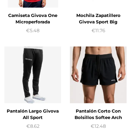
Camiseta Givova One
Mochila Zapatillero
Microperforada
Givova Sport Big
€
5.48
€
11.76
Pantalón Largo Givova
Pantalón Corto Con
All Sport
Bolsillos Softee Arch
€
8.62
€
12.48