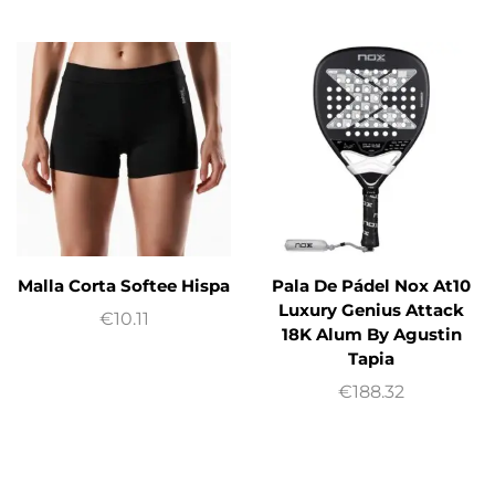
Malla Corta Softee Hispa
Pala De Pádel Nox At10
Luxury Genius Attack
€
10.11
18K Alum By Agustin
Tapia
€
188.32