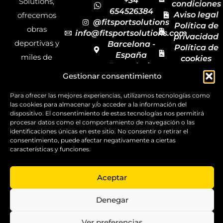
+34
Solutions,
condiciones
654526384
Aviso legal
ofrecemos
@fitsportsolutions
Política de
obras
info@fitsportsolutions.com
privacidad
deportivas y
Barcelona -
Política de
España
miles de
cookies
Formulario
Accesibilida
productos y
Gestionar consentimiento
de contacto
Mapa del
materiales
sitio
Para ofrecer las mejores experiencias, utilizamos tecnologías como
deportivos
las cookies para almacenar y/o acceder a la información del
para todas las
dispositivo. El consentimiento de estas tecnologías nos permitirá
procesar datos como el comportamiento de navegación o las
disciplinas,
identificaciones únicas en este sitio. No consentir o retirar el
garantizando
consentimiento, puede afectar negativamente a ciertas
características y funciones.
la calidad y el
servicio.
Aceptar
Copyright ©
2025
Denegar
FitSport
Solutions
Ver preferencias