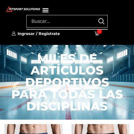
0
Ingresar / Registrate
MILES DE
ARTÍCULOS
DEPORTIVOS
PARA TODAS LAS
DISCIPLINAS