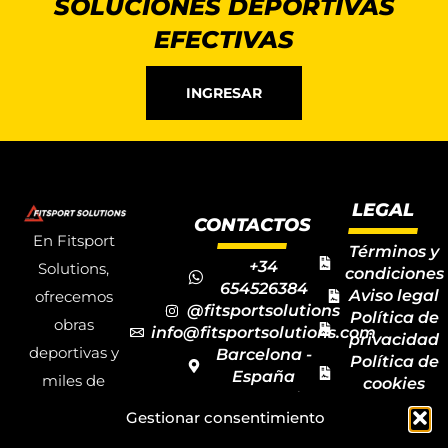
SOLUCIONES DEPORTIVAS
EFECTIVAS
INGRESAR
LEGAL
CONTACTOS
En Fitsport
Términos y
+34
Solutions,
condiciones
654526384
Aviso legal
ofrecemos
@fitsportsolutions
Política de
obras
info@fitsportsolutions.com
privacidad
deportivas y
Barcelona -
Política de
España
miles de
cookies
Formulario
Accesibilida
productos y
Gestionar consentimiento
de contacto
Mapa del
materiales