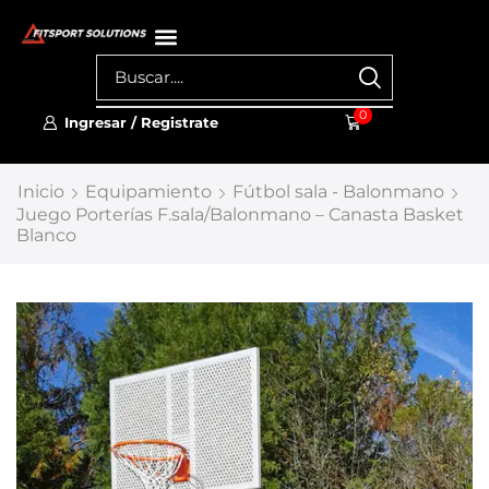
0
Ingresar / Registrate
Inicio
Equipamiento
Fútbol sala - Balonmano
Juego Porterías F.sala/Balonmano – Canasta Basket
Blanco