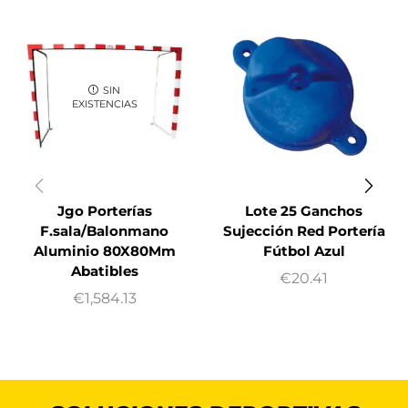
SIN
EXISTENCIAS
Jgo Porterías
Lote 25 Ganchos
F.sala/Balonmano
Sujección Red Portería
Aluminio 80X80Mm
Fútbol Azul
Abatibles
€
20.41
€
1,584.13