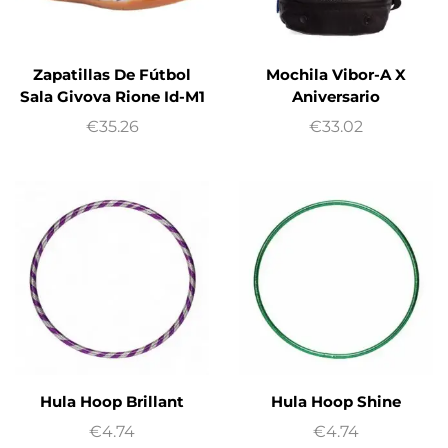
Zapatillas De Fútbol
Mochila Vibor-A X
Sala Givova Rione Id-M1
Aniversario
€
35.26
€
33.02
Hula Hoop Brillant
Hula Hoop Shine
€
4.74
€
4.74