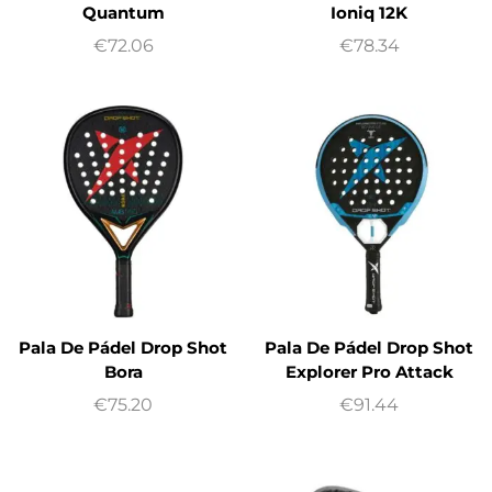
Quantum
Ioniq 12K
€
72.06
€
78.34
Pala De Pádel Drop Shot
Pala De Pádel Drop Shot
Bora
Explorer Pro Attack
€
75.20
€
91.44