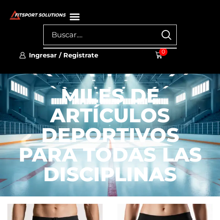
0
Ingresar / Registrate
MILES DE
ARTÍCULOS
DEPORTIVOS
PARA TODAS LAS
DISCIPLINAS