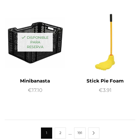
DISPONIBLE
PARA
RESERVA
Minibanasta
Stick Pie Foam
€
17.10
€
3.91
…
1
2
191