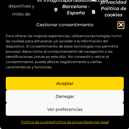
info@fitsportsolutions.com
privacidad
deportivas y
Barcelona -
Política de
España
miles de
cookies
Formulario
Accesibilida
productos y
Gestionar consentimiento
de contacto
Mapa del
materiales
sitio
Para ofrecer las mejores experiencias, utilizamos tecnologías como
deportivos
las cookies para almacenar y/o acceder a la información del
para todas las
dispositivo. El consentimiento de estas tecnologías nos permitirá
procesar datos como el comportamiento de navegación o las
disciplinas,
identificaciones únicas en este sitio. No consentir o retirar el
garantizando
consentimiento, puede afectar negativamente a ciertas
características y funciones.
la calidad y el
servicio.
Aceptar
Copyright ©
2025
Denegar
FitSport
Solutions
Ver preferencias
0
Política de cookies
Política de privacidad
Aviso legal
Home
Shop
Compare
More