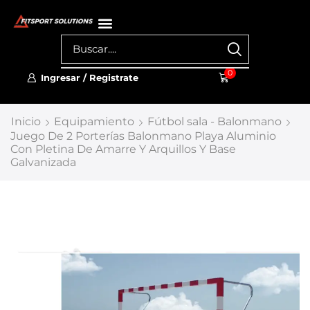
0
Ingresar / Registrate
Inicio
Equipamiento
Fútbol sala - Balonmano
Juego De 2 Porterías Balonmano Playa Aluminio
Con Pletina De Amarre Y Arquillos Y Base
Galvanizada