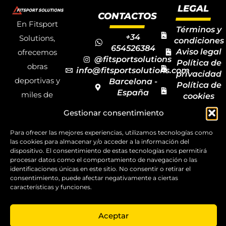
LEGAL
CONTACTOS
En Fitsport
Términos y
+34
Solutions,
condiciones
654526384
Aviso legal
ofrecemos
@fitsportsolutions
Política de
obras
info@fitsportsolutions.com
privacidad
deportivas y
Barcelona -
Política de
España
miles de
cookies
Formulario
Accesibilida
productos y
Gestionar consentimiento
de contacto
Mapa del
materiales
sitio
Para ofrecer las mejores experiencias, utilizamos tecnologías como
deportivos
las cookies para almacenar y/o acceder a la información del
para todas las
dispositivo. El consentimiento de estas tecnologías nos permitirá
procesar datos como el comportamiento de navegación o las
disciplinas,
identificaciones únicas en este sitio. No consentir o retirar el
consentimiento, puede afectar negativamente a ciertas
garantizando
características y funciones.
la calidad y el
servicio.
Aceptar