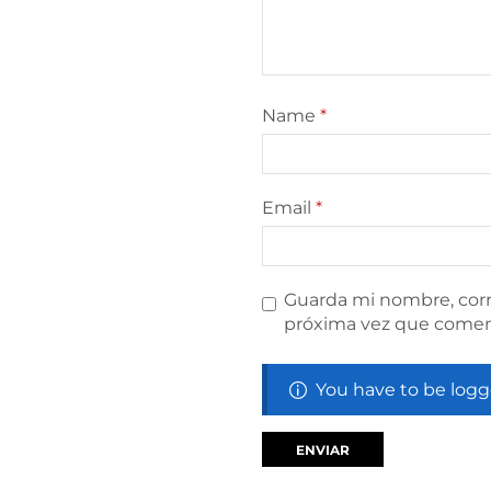
Name
*
Email
*
Guarda mi nombre, corr
próxima vez que comen
You have to be logg