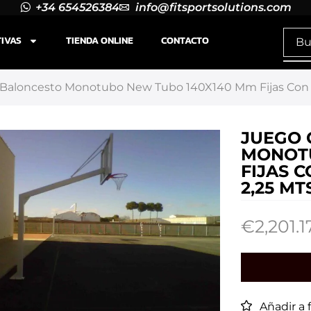
+34 654526384
info@fitsportsolutions.com
TIVAS
TIENDA ONLINE
CONTACTO
Baloncesto Monotubo New Tubo 140X140 Mm Fijas Con Ba
JUEGO 
MONOTU
FIJAS 
2,25 MT
€
2,201.1
Añadir a 