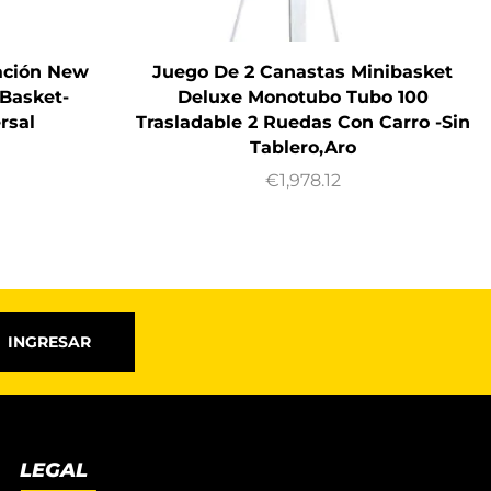
ación New
Juego De 2 Canastas Minibasket
Basket-
Deluxe Monotubo Tubo 100
rsal
Trasladable 2 Ruedas Con Carro -Sin
Tablero,Aro
€
1,978.12
INGRESAR
LEGAL