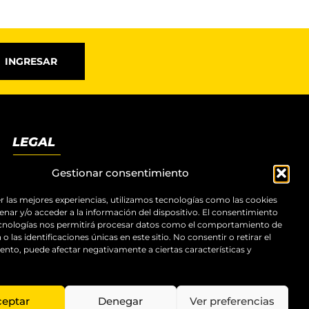
INGRESAR
LEGAL
Términos y condiciones
Gestionar consentimiento
Aviso legal
Política de privacidad
r las mejores experiencias, utilizamos tecnologías como las cookies
nar y/o acceder a la información del dispositivo. El consentimiento
Política de cookies
ecnologías nos permitirá procesar datos como el comportamiento de
Accesibilidad
o las identificaciones únicas en este sitio. No consentir o retirar el
Mapa del sitio
nto, puede afectar negativamente a ciertas características y
ceptar
Denegar
Ver preferencias