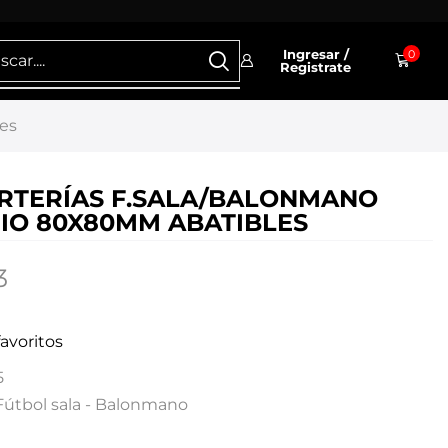
Ingresar /
0
Registrate
es
RTERÍAS F.SALA/BALONMANO
IO 80X80MM ABATIBLES
3
favoritos
5
Fútbol sala - Balonmano