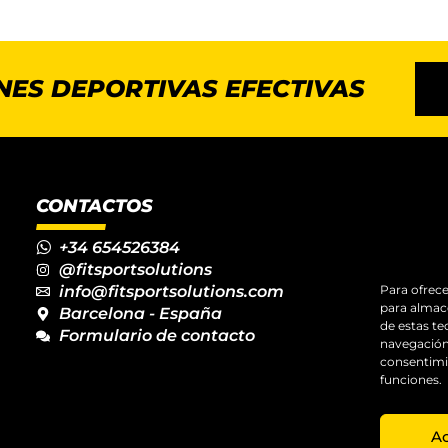
NES DEPORTIVAS EFECTIVAS
CONTACTOS
+34 654526384
@fitsportsolutions
info@fitsportsolutions.com
Para ofrece
para almace
Barcelona - España
de estas t
Formulario de contacto
navegación 
consentimie
funciones.
A