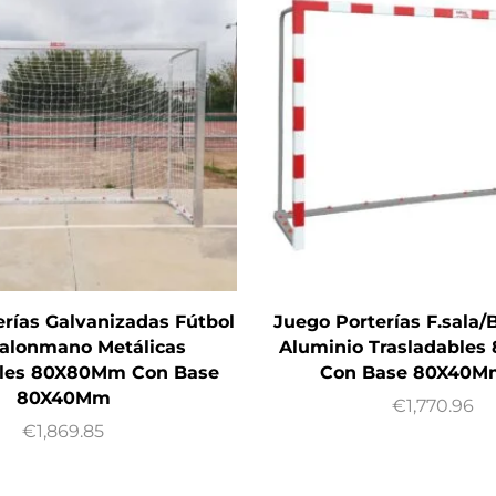
rías Galvanizadas Fútbol
Juego Porterías F.sala
Balonmano Metálicas
Aluminio Trasladable
bles 80X80Mm Con Base
Con Base 80X40M
80X40Mm
€
1,770.96
€
1,869.85