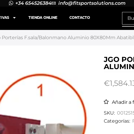
+34 654526384
info@fitsportsolutions.com
TIVAS
TIENDA ONLINE
CONTACTO
 Porterías F.sala/Balonmano Aluminio 80X80Mm Abatibl
JGO PO
ALUMIN
€
1,584.1
Añadir a 
SKU:
001251
Categorías: