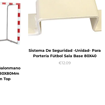
Sistema De Seguridad -Unidad- Para
Portería Fútbol Sala Base 80X40
€
12.09
/Balonmano
s 80X80Mm
m Top