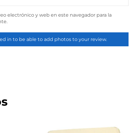
eo electrónico y web en este navegador para la
te.
ed in to be able to add photos to your review.
os