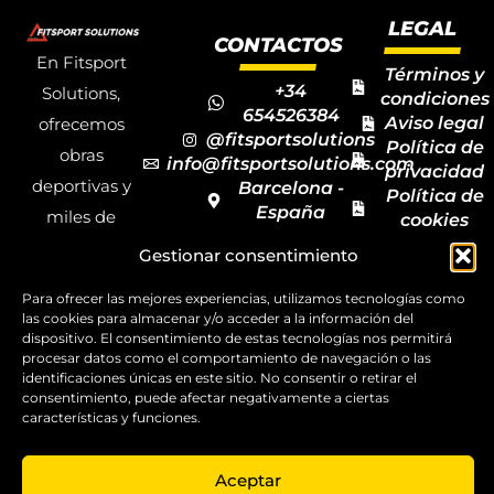
LEGAL
CONTACTOS
En Fitsport
Términos y
+34
Solutions,
condiciones
654526384
Aviso legal
ofrecemos
@fitsportsolutions
Política de
obras
info@fitsportsolutions.com
privacidad
deportivas y
Barcelona -
Política de
España
miles de
cookies
Formulario
Accesibilida
productos y
Gestionar consentimiento
de contacto
Mapa del
materiales
sitio
Para ofrecer las mejores experiencias, utilizamos tecnologías como
deportivos
las cookies para almacenar y/o acceder a la información del
para todas las
dispositivo. El consentimiento de estas tecnologías nos permitirá
procesar datos como el comportamiento de navegación o las
disciplinas,
identificaciones únicas en este sitio. No consentir o retirar el
consentimiento, puede afectar negativamente a ciertas
garantizando
características y funciones.
la calidad y el
servicio.
Aceptar