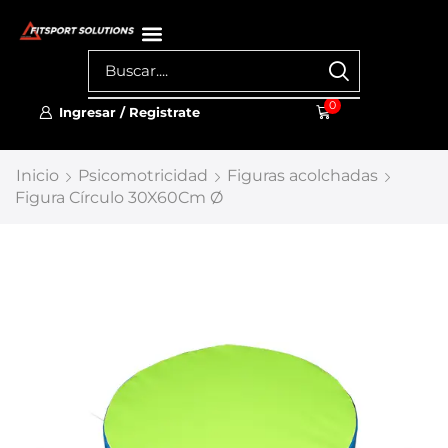
0
Ingresar / Registrate
Inicio
Psicomotricidad
Figuras acolchadas
Figura Círculo 30X60Cm Ø