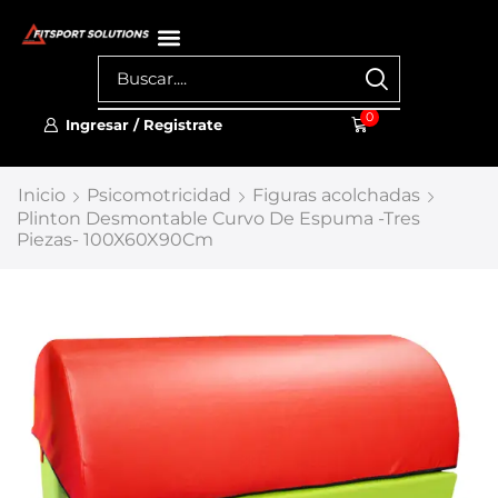
0
Ingresar / Registrate
Inicio
Psicomotricidad
Figuras acolchadas
Plinton Desmontable Curvo De Espuma -Tres
Piezas- 100X60X90Cm