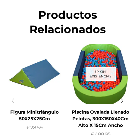
Productos
Relacionados
SIN
EXISTENCIAS
Figura Minitriángulo
Piscina Ovalada Llenado
50X25X25Cm
Pelotas, 300X150X40Cm
Alto X 15Cm Ancho
€
28.59
€
488.95