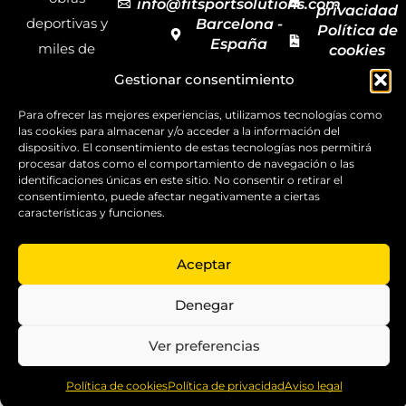
info@fitsportsolutions.com
privacidad
deportivas y
Barcelona -
Política de
España
miles de
cookies
Formulario
Accesibilida
productos y
Gestionar consentimiento
de contacto
Mapa del
materiales
sitio
Para ofrecer las mejores experiencias, utilizamos tecnologías como
deportivos
las cookies para almacenar y/o acceder a la información del
dispositivo. El consentimiento de estas tecnologías nos permitirá
para todas las
procesar datos como el comportamiento de navegación o las
disciplinas,
identificaciones únicas en este sitio. No consentir o retirar el
consentimiento, puede afectar negativamente a ciertas
garantizando
características y funciones.
la calidad y el
servicio.
Aceptar
Copyright ©
2025
Denegar
FitSport
Solutions
Ver preferencias
0
Política de cookies
Política de privacidad
Aviso legal
Home
Shop
Compare
More