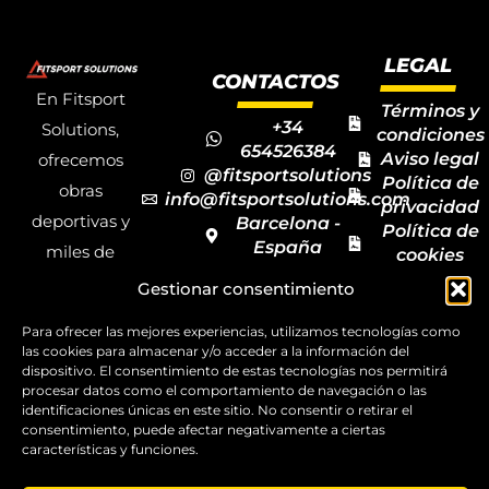
LEGAL
CONTACTOS
En Fitsport
Términos y
+34
Solutions,
condiciones
654526384
Aviso legal
ofrecemos
@fitsportsolutions
Política de
obras
info@fitsportsolutions.com
privacidad
deportivas y
Barcelona -
Política de
España
miles de
cookies
Formulario
Accesibilida
productos y
Gestionar consentimiento
de contacto
Mapa del
materiales
sitio
Para ofrecer las mejores experiencias, utilizamos tecnologías como
deportivos
las cookies para almacenar y/o acceder a la información del
dispositivo. El consentimiento de estas tecnologías nos permitirá
para todas las
procesar datos como el comportamiento de navegación o las
disciplinas,
identificaciones únicas en este sitio. No consentir o retirar el
consentimiento, puede afectar negativamente a ciertas
garantizando
características y funciones.
la calidad y el