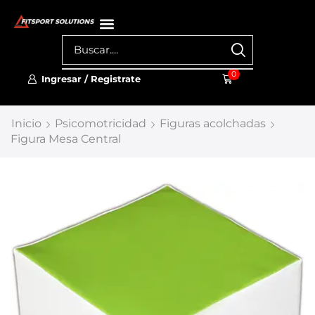
0
Ingresar / Registrate
Inicio
Psicomotricidad
Figuras acolchadas
Figura Mesa Central