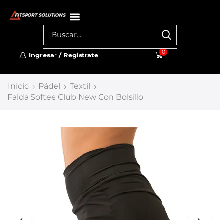
0
Ingresar / Registrate
Inicio
Pádel
Textil
Falda Softee Club New Con Bolsillo