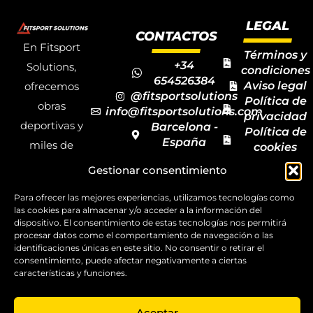
LEGAL
CONTACTOS
En Fitsport
Términos y
+34
Solutions,
condiciones
654526384
Aviso legal
ofrecemos
@fitsportsolutions
Política de
obras
info@fitsportsolutions.com
privacidad
deportivas y
Barcelona -
Política de
España
miles de
cookies
Formulario
Accesibilida
productos y
Gestionar consentimiento
de contacto
Mapa del
materiales
sitio
Para ofrecer las mejores experiencias, utilizamos tecnologías como
deportivos
las cookies para almacenar y/o acceder a la información del
para todas las
dispositivo. El consentimiento de estas tecnologías nos permitirá
procesar datos como el comportamiento de navegación o las
disciplinas,
identificaciones únicas en este sitio. No consentir o retirar el
consentimiento, puede afectar negativamente a ciertas
garantizando
características y funciones.
la calidad y el
servicio.
Aceptar