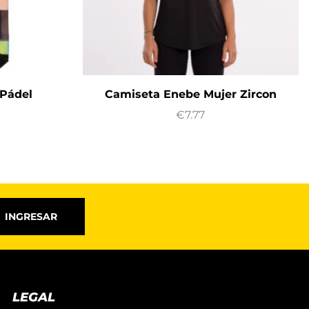
 Pádel
Camiseta Enebe Mujer Zircon
€
7.77
INGRESAR
LEGAL