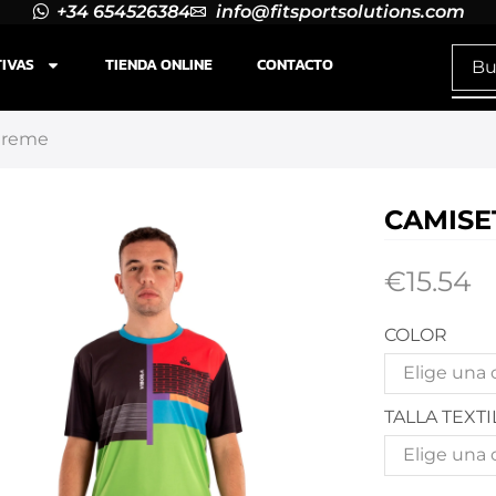
+34 654526384
info@fitsportsolutions.com
TIVAS
TIENDA ONLINE
CONTACTO
Xtreme
CAMISE
€
15.54
COLOR
TALLA TEXTI