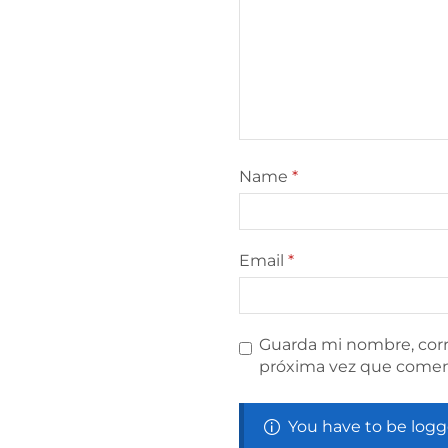
Name
*
Email
*
Guarda mi nombre, corr
próxima vez que comen
You have to be logg