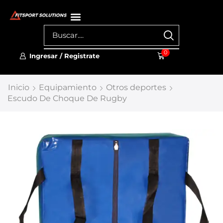
0
Ingresar / Registrate
Inicio
Equipamiento
Otros deportes
Escudo De Choque De Rugby