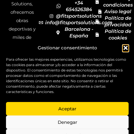
+34
Solutions,
condiciones
654526384
Aviso legal
ofrecemos
@fitsportsolutions
Política de
obras
info@fitsportsolutions.com
privacidad
deportivas y
Barcelona -
Política de
España
miles de
cookies
Formulario
Accesibilida
productos y
Gestionar consentimiento
de contacto
Mapa del
materiales
sitio
Para ofrecer las mejores experiencias, utilizamos tecnologías como
deportivos
las cookies para almacenar y/o acceder a la información del
para todas las
dispositivo. El consentimiento de estas tecnologías nos permitirá
procesar datos como el comportamiento de navegación o las
disciplinas,
identificaciones únicas en este sitio. No consentir o retirar el
consentimiento, puede afectar negativamente a ciertas
garantizando
características y funciones.
la calidad y el
servicio.
Aceptar
Copyright ©
2025
Denegar
FitSport
Solutions