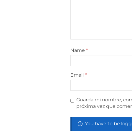
Name
*
Email
*
Guarda mi nombre, corr
próxima vez que comen
You have to be logg