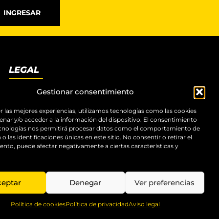
INGRESAR
LEGAL
Términos y condiciones
Gestionar consentimiento
Aviso legal
Política de privacidad
r las mejores experiencias, utilizamos tecnologías como las cookies
nar y/o acceder a la información del dispositivo. El consentimiento
Política de cookies
ecnologías nos permitirá procesar datos como el comportamiento de
Accesibilidad
o las identificaciones únicas en este sitio. No consentir o retirar el
Mapa del sitio
nto, puede afectar negativamente a ciertas características y
ceptar
Denegar
Ver preferencias
Política de cookies
Política de privacidad
Aviso legal