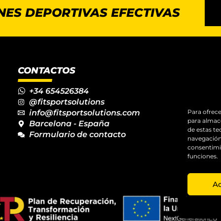
NES DEPORTIVAS EFECTIVAS
CONTACTOS
+34 654526384
@fitsportsolutions
info@fitsportsolutions.com
Para ofrece
para almace
Barcelona - España
de estas t
Formulario de contacto
navegación 
consentimie
funciones.
A