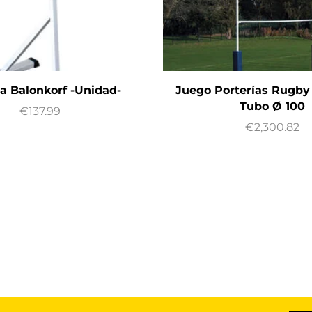
a Balonkorf -Unidad-
Juego Porterías Rugby
Tubo Ø 100
€
137.99
€
2,300.82