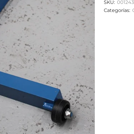
SKU:
001243
Categorías: