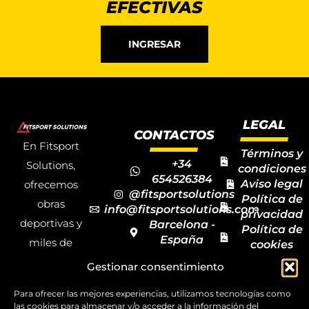
EFECTIVAS
INGRESAR
LEGAL
CONTACTOS
En Fitsport
Términos y
+34
Solutions,
condiciones
654526384
Aviso legal
ofrecemos
@fitsportsolutions
Política de
obras
info@fitsportsolutions.com
privacidad
deportivas y
Barcelona -
Política de
España
miles de
cookies
Formulario
Accesibilida
productos y
Gestionar consentimiento
de contacto
Mapa del
materiales
sitio
Para ofrecer las mejores experiencias, utilizamos tecnologías como
deportivos
las cookies para almacenar y/o acceder a la información del