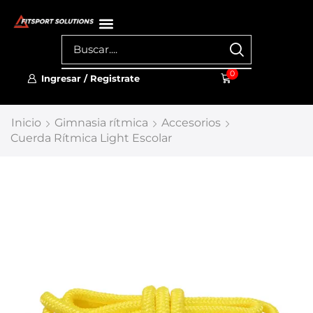
0
Ingresar / Registrate
Inicio
Gimnasia rítmica
Accesorios
Cuerda Rítmica Light Escolar