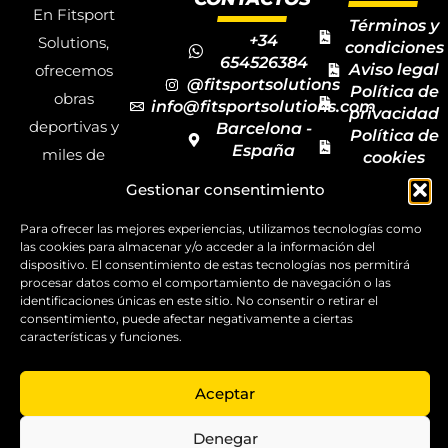
En Fitsport
Términos y
+34
Solutions,
condiciones
654526384
Aviso legal
ofrecemos
@fitsportsolutions
Política de
obras
info@fitsportsolutions.com
privacidad
deportivas y
Barcelona -
Política de
España
miles de
cookies
Formulario
Accesibilida
productos y
Gestionar consentimiento
de contacto
Mapa del
materiales
sitio
Para ofrecer las mejores experiencias, utilizamos tecnologías como
deportivos
las cookies para almacenar y/o acceder a la información del
para todas las
dispositivo. El consentimiento de estas tecnologías nos permitirá
procesar datos como el comportamiento de navegación o las
disciplinas,
identificaciones únicas en este sitio. No consentir o retirar el
consentimiento, puede afectar negativamente a ciertas
garantizando
características y funciones.
la calidad y el
servicio.
Aceptar
Copyright ©
2025
Denegar