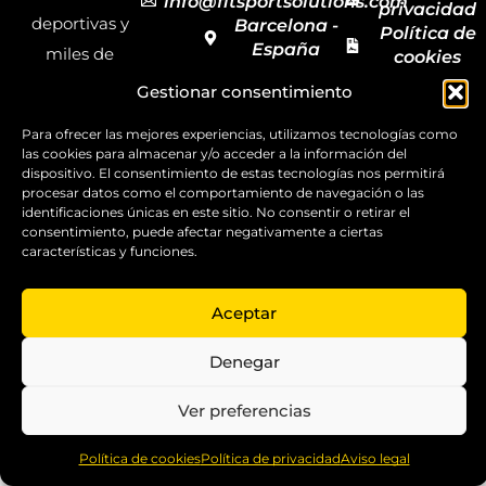
info@fitsportsolutions.com
privacidad
deportivas y
Barcelona -
Política de
España
miles de
cookies
Formulario
Accesibilida
productos y
Gestionar consentimiento
de contacto
Mapa del
materiales
sitio
Para ofrecer las mejores experiencias, utilizamos tecnologías como
deportivos
las cookies para almacenar y/o acceder a la información del
dispositivo. El consentimiento de estas tecnologías nos permitirá
para todas las
procesar datos como el comportamiento de navegación o las
disciplinas,
identificaciones únicas en este sitio. No consentir o retirar el
consentimiento, puede afectar negativamente a ciertas
garantizando
características y funciones.
la calidad y el
servicio.
Aceptar
Copyright ©
2025
Denegar
FitSport
Solutions
Ver preferencias
0
Política de cookies
Política de privacidad
Aviso legal
Home
Shop
Compare
More