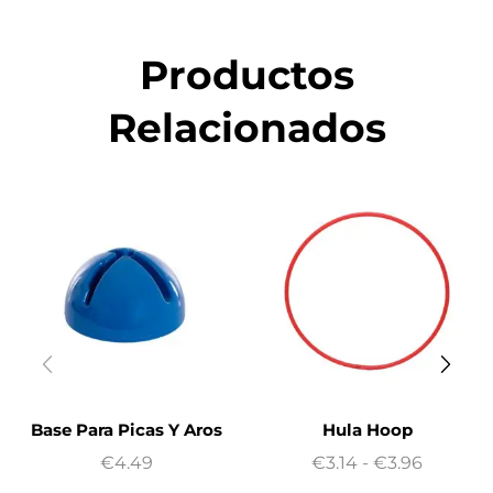
Productos
Relacionados
Base Para Picas Y Aros
Hula Hoop
€
4.49
€
3.14
-
€
3.96