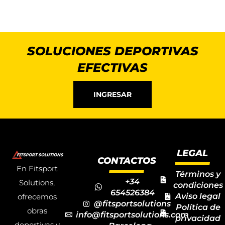
SOLUCIONES DEPORTIVAS
EFECTIVAS
INGRESAR
LEGAL
CONTACTOS
En Fitsport
Términos y
+34
Solutions,
condiciones
654526384
Aviso legal
ofrecemos
@fitsportsolutions
Política de
obras
info@fitsportsolutions.com
privacidad
deportivas y