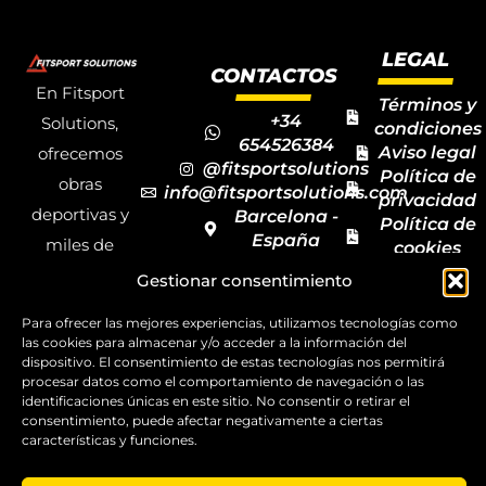
LEGAL
CONTACTOS
En Fitsport
Términos y
+34
Solutions,
condiciones
654526384
Aviso legal
ofrecemos
@fitsportsolutions
Política de
obras
info@fitsportsolutions.com
privacidad
deportivas y
Barcelona -
Política de
España
miles de
cookies
Formulario
Accesibilida
productos y
Gestionar consentimiento
de contacto
Mapa del
materiales
sitio
Para ofrecer las mejores experiencias, utilizamos tecnologías como
deportivos
las cookies para almacenar y/o acceder a la información del
dispositivo. El consentimiento de estas tecnologías nos permitirá
para todas las
procesar datos como el comportamiento de navegación o las
disciplinas,
identificaciones únicas en este sitio. No consentir o retirar el
consentimiento, puede afectar negativamente a ciertas
garantizando
características y funciones.
la calidad y el