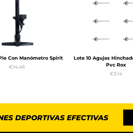
ie Con Manómetro Spirit
Lote 10 Agujas Hinchad
Pvc Rox
€
14.46
€
3.14
NES DEPORTIVAS EFECTIVAS