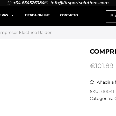
+34 654526384
info@fitsportsolutions.com
TIVAS
TIENDA ONLINE
CONTACTO
mpresor Eléctrico Raider
COMPRE
€
101.89
Añadir a 
SKU:
000411
Categorías: