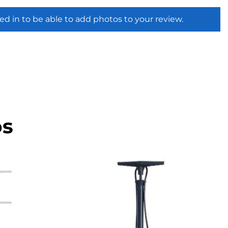
ed in to be able to add photos to your review.
os