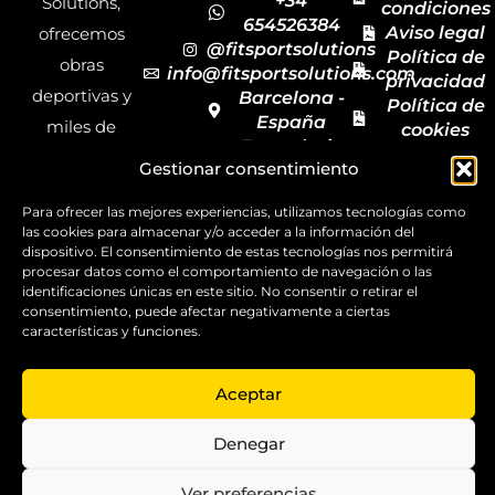
+34
Solutions,
condiciones
654526384
Aviso legal
ofrecemos
@fitsportsolutions
Política de
obras
info@fitsportsolutions.com
privacidad
deportivas y
Barcelona -
Política de
España
miles de
cookies
Formulario
Accesibilida
productos y
Gestionar consentimiento
de contacto
Mapa del
materiales
sitio
Para ofrecer las mejores experiencias, utilizamos tecnologías como
deportivos
las cookies para almacenar y/o acceder a la información del
para todas las
dispositivo. El consentimiento de estas tecnologías nos permitirá
procesar datos como el comportamiento de navegación o las
disciplinas,
identificaciones únicas en este sitio. No consentir o retirar el
garantizando
consentimiento, puede afectar negativamente a ciertas
características y funciones.
la calidad y el
servicio.
Aceptar
Copyright ©
2025
Denegar
FitSport
Solutions
Ver preferencias