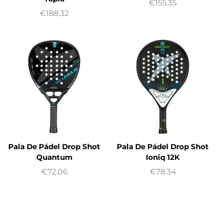
€
155.35
€
188.32
Pala De Pádel Drop Shot
Pala De Pádel Drop Shot
Quantum
Ioniq 12K
€
72.06
€
78.34