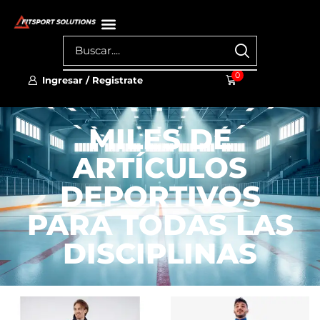
0
Ingresar / Registrate
MILES DE
ARTÍCULOS
DEPORTIVOS
PARA TODAS LAS
DISCIPLINAS