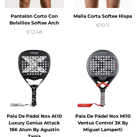
Pantalón Corto Con
Malla Corta Softee Hispa
Bolsillos Softee Arch
€
10.11
€
12.48
Pala De Pádel Nox At10
Pala De Pádel Nox Ml10
Luxury Genius Attack
Ventus Control 3K By
18K Alum By Agustin
Miguel Lamperti
Tapia