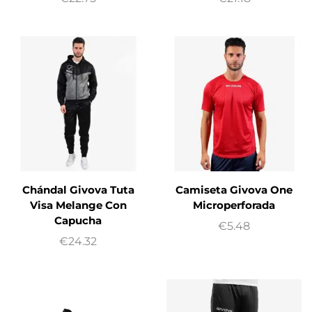
Chándal Givova Tuta
Camiseta Givova One
Visa Melange Con
Microperforada
Capucha
€
5.48
€
24.32