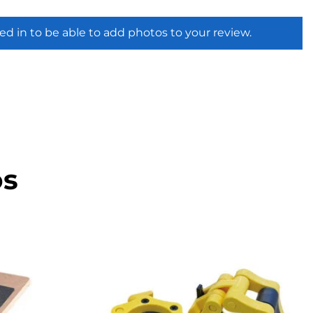
ed in to be able to add photos to your review.
os