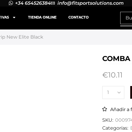
+34 654526384
info@fitsportsolutions.com
TIVAS
TIENDA ONLINE
CONTACTO
ip New Elite Black
COMBA 
€
10.11
Añadir a 
SKU:
00097
Categorías: