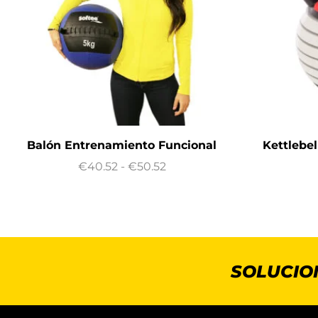
Balón Entrenamiento Funcional
Kettlebe
€
40.52
-
€
50.52
SOLUCIO