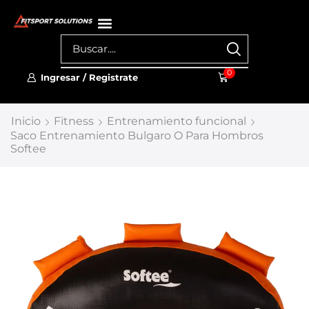
0
Ingresar / Registrate
Inicio
Fitness
Entrenamiento funcional
Saco Entrenamiento Bulgaro O Para Hombros
Softee