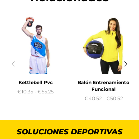
Kettlebell Pvc
Balón Entrenamiento
Funcional
€
10.35
-
€
55.25
€
40.52
-
€
50.52
SOLUCIONES DEPORTIVAS