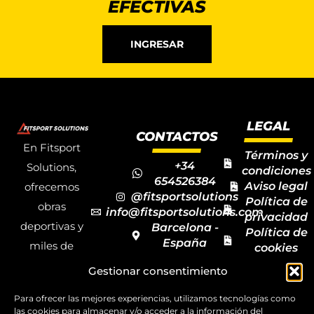
EFECTIVAS
INGRESAR
LEGAL
CONTACTOS
En Fitsport
Términos y
+34
Solutions,
condiciones
654526384
Aviso legal
ofrecemos
@fitsportsolutions
Política de
obras
info@fitsportsolutions.com
privacidad
deportivas y
Barcelona -
Política de
España
miles de
cookies
Formulario
Accesibilida
productos y
Gestionar consentimiento
de contacto
Mapa del
materiales
sitio
Para ofrecer las mejores experiencias, utilizamos tecnologías como
deportivos
las cookies para almacenar y/o acceder a la información del