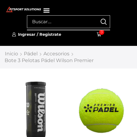
0
Ingresar / Registrate
Inicio
Pádel
Accesorios
Bote 3 Pelotas Pádel Wilson Premier