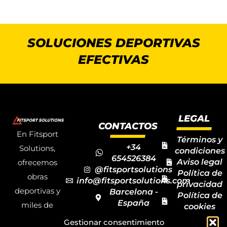
SOLUCIONES DEPORTIVAS
EFECTIVAS
LEGAL
CONTACTOS
En Fitsport
Términos y
+34
Solutions,
condiciones
654526384
Aviso legal
ofrecemos
@fitsportsolutions
Política de
obras
info@fitsportsolutions.com
privacidad
deportivas y
Barcelona -
Política de
España
miles de
cookies
Formulario
Accesibilida
productos y
Gestionar consentimiento
de contacto