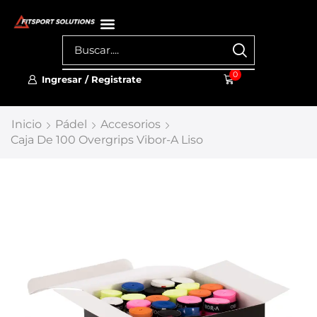
0
Ingresar / Registrate
Inicio
Pádel
Accesorios
Caja De 100 Overgrips Vibor-A Liso