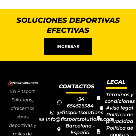
SOLUCIONES DEPORTIVAS
EFECTIVAS
INGRESAR
LEGAL
CONTACTOS
En Fitsport
Términos y
+34
Solutions,
condiciones
654526384
Aviso legal
ofrecemos
@fitsportsolutions
Política de
obras
info@fitsportsolutions.com
privacidad
deportivas y
Barcelona -
Política de
España
miles de
cookies