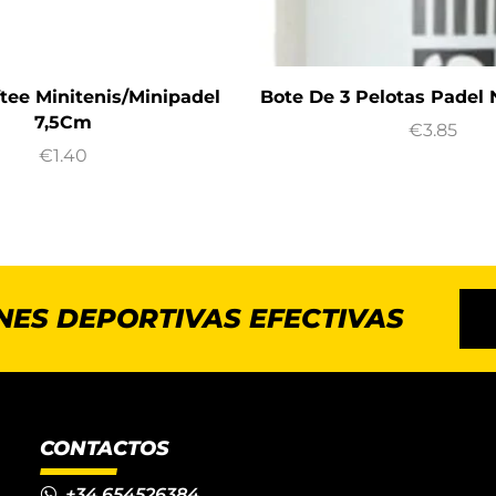
ftee Minitenis/Minipadel
Bote De 3 Pelotas Padel
7,5Cm
€
3.85
€
1.40
NES DEPORTIVAS EFECTIVAS
CONTACTOS
+34 654526384