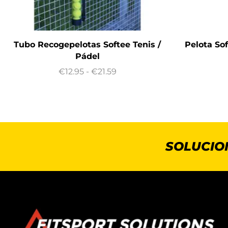
Tubo Recogepelotas Softee Tenis /
Pelota So
Pádel
€
12.95
-
€
21.59
SOLUCIO