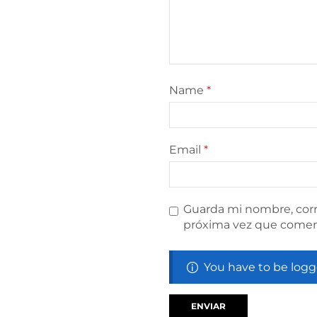
Name
*
Email
*
Guarda mi nombre, corr
próxima vez que comen
You have to be logg