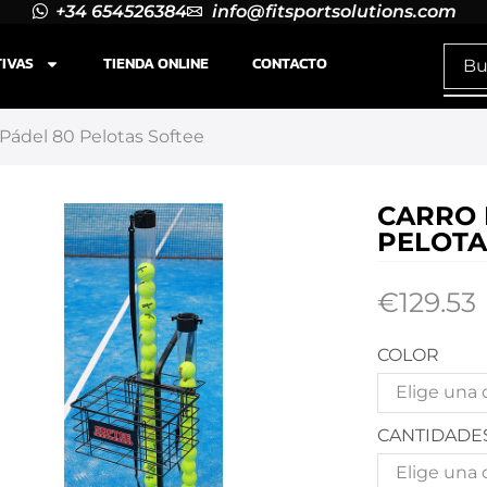
+34 654526384
info@fitsportsolutions.com
TIVAS
TIENDA ONLINE
CONTACTO
 Pádel 80 Pelotas Softee
CARRO 
PELOTA
€
129.53
COLOR
CANTIDADE