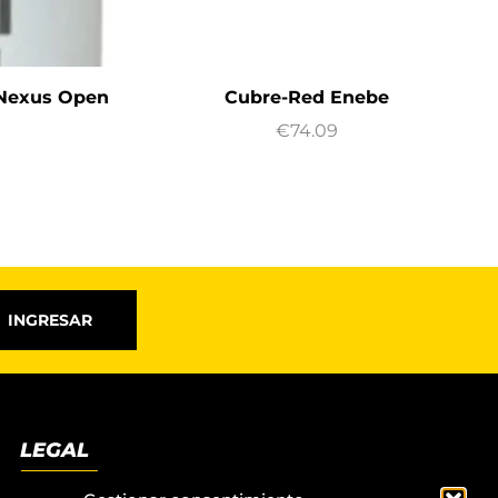
 Nexus Open
Cubre-Red Enebe
€
74.09
INGRESAR
LEGAL
Términos y condiciones