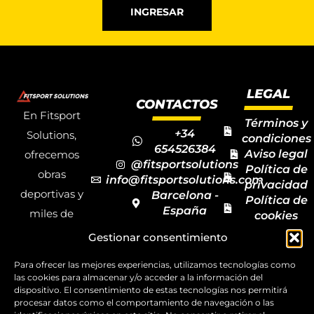
INGRESAR
LEGAL
CONTACTOS
En Fitsport
Términos y
+34
Solutions,
condiciones
654526384
Aviso legal
ofrecemos
@fitsportsolutions
Política de
obras
info@fitsportsolutions.com
privacidad
deportivas y
Barcelona -
Política de
España
miles de
cookies
Formulario
Accesibilida
productos y
Gestionar consentimiento
de contacto
Mapa del
materiales
sitio
Para ofrecer las mejores experiencias, utilizamos tecnologías como
deportivos
las cookies para almacenar y/o acceder a la información del
dispositivo. El consentimiento de estas tecnologías nos permitirá
para todas las
procesar datos como el comportamiento de navegación o las
disciplinas,