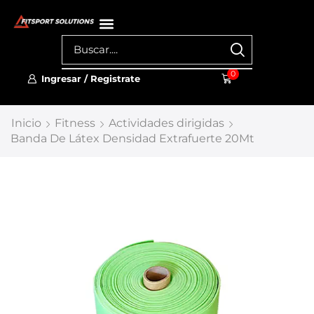
0
Ingresar / Registrate
Inicio
Fitness
Actividades dirigidas
Banda De Látex Densidad Extrafuerte 20Mt