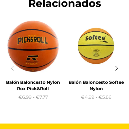
Relacionados
Balón Baloncesto Nylon
Balón Baloncesto Softee
Rox Pick&Roll
Nylon
€
6.99
-
€
7.77
€
4.99
-
€
5.86