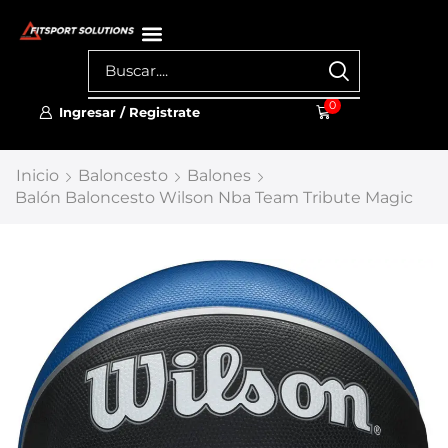
0
Ingresar / Registrate
Inicio
Baloncesto
Balones
Balón Baloncesto Wilson Nba Team Tribute Magic