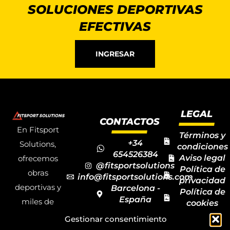
SOLUCIONES DEPORTIVAS
EFECTIVAS
INGRESAR
LEGAL
CONTACTOS
En Fitsport
Términos y
+34
Solutions,
condiciones
654526384
Aviso legal
ofrecemos
@fitsportsolutions
Política de
obras
info@fitsportsolutions.com
privacidad
deportivas y
Barcelona -
Política de
España
miles de
cookies
Formulario
Accesibilida
productos y
Gestionar consentimiento
de contacto
Mapa del