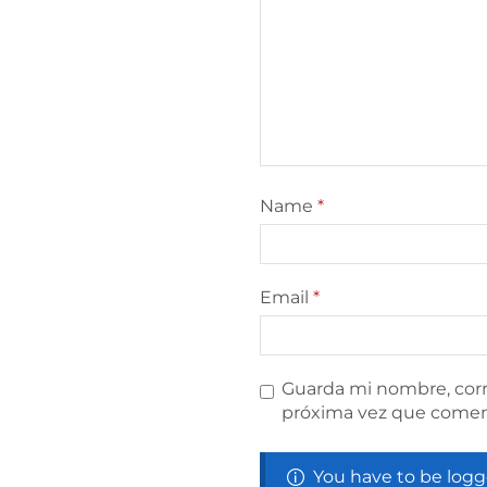
Name
*
Email
*
Guarda mi nombre, corr
próxima vez que comen
You have to be logg