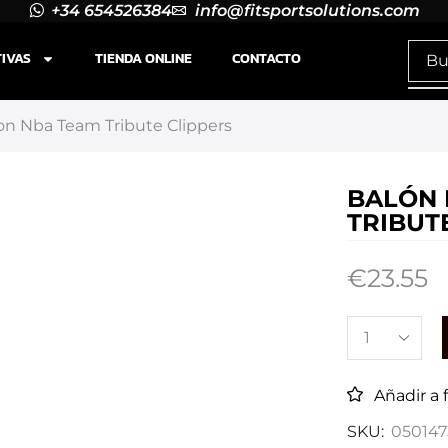
+34 654526384
info@fitsportsolutions.com
TIVAS
TIENDA ONLINE
CONTACTO
on Nba Team Tribute Clippers
BALÓN 
TRIBUT
€
23.55
Añadir a 
SKU:
050147