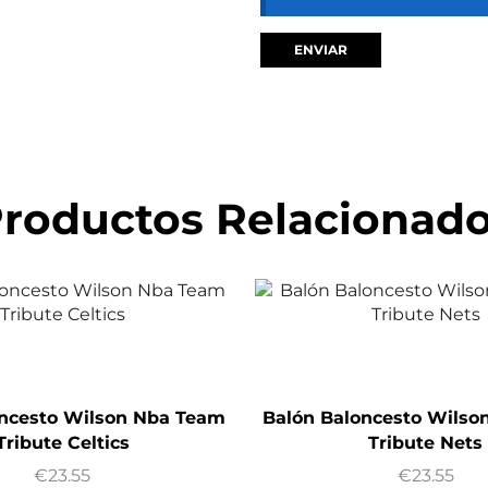
roductos Relacionad
oncesto Wilson Nba Team
Balón Baloncesto Wilso
Tribute Celtics
Tribute Nets
€
23.55
€
23.55