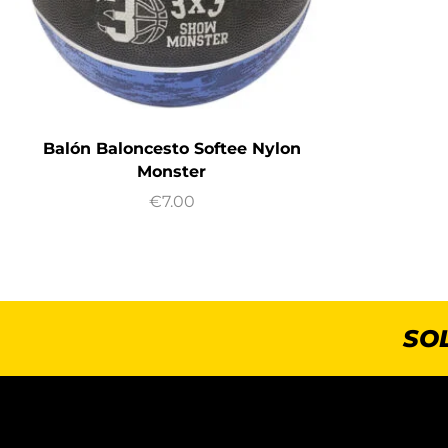
Balón Baloncesto Softee Nylon
Monster
€
7.00
SO