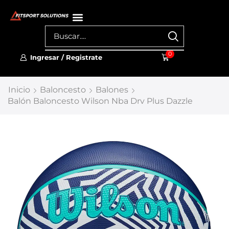
0
Ingresar / Registrate
Inicio
Baloncesto
Balones
Balón Baloncesto Wilson Nba Drv Plus Dazzle