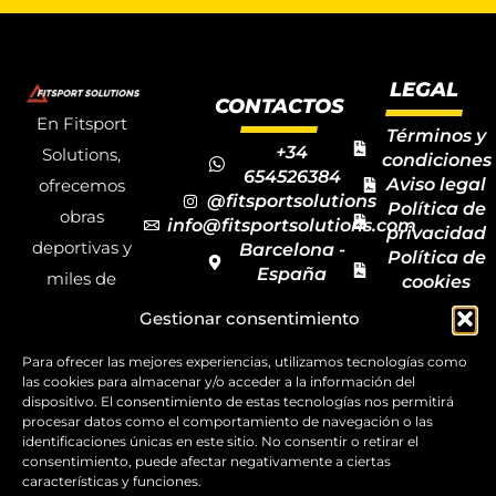
LEGAL
CONTACTOS
En Fitsport
Términos y
+34
Solutions,
condiciones
654526384
Aviso legal
ofrecemos
@fitsportsolutions
Política de
obras
info@fitsportsolutions.com
privacidad
deportivas y
Barcelona -
Política de
España
miles de
cookies
Formulario
Accesibilida
productos y
Gestionar consentimiento
de contacto
Mapa del
materiales
sitio
Para ofrecer las mejores experiencias, utilizamos tecnologías como
deportivos
las cookies para almacenar y/o acceder a la información del
para todas las
dispositivo. El consentimiento de estas tecnologías nos permitirá
procesar datos como el comportamiento de navegación o las
disciplinas,
identificaciones únicas en este sitio. No consentir o retirar el
consentimiento, puede afectar negativamente a ciertas
garantizando
características y funciones.
la calidad y el