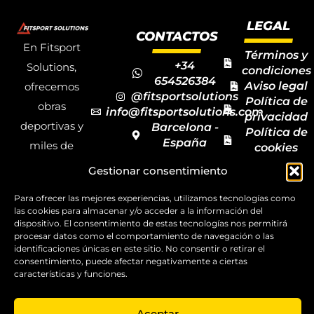
LEGAL
CONTACTOS
En Fitsport
Términos y
+34
Solutions,
condiciones
654526384
Aviso legal
ofrecemos
@fitsportsolutions
Política de
obras
info@fitsportsolutions.com
privacidad
deportivas y
Barcelona -
Política de
España
miles de
cookies
Formulario
Accesibilida
productos y
Gestionar consentimiento
de contacto
Mapa del
materiales
sitio
Para ofrecer las mejores experiencias, utilizamos tecnologías como
deportivos
las cookies para almacenar y/o acceder a la información del
para todas las
dispositivo. El consentimiento de estas tecnologías nos permitirá
procesar datos como el comportamiento de navegación o las
disciplinas,
identificaciones únicas en este sitio. No consentir o retirar el
consentimiento, puede afectar negativamente a ciertas
garantizando
características y funciones.
la calidad y el
servicio.
Aceptar