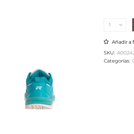
Añadir a 
SKU:
A0024
Categorías: