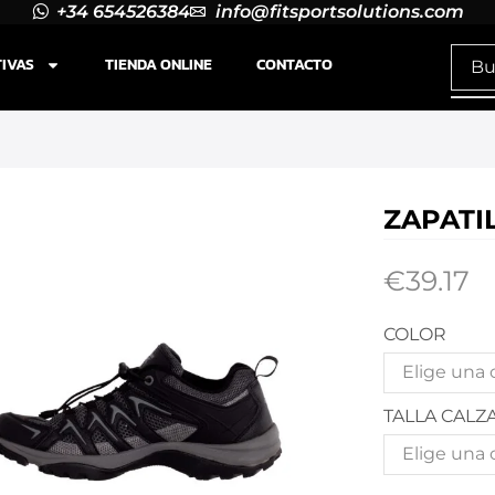
+34 654526384
info@fitsportsolutions.com
TIVAS
TIENDA ONLINE
CONTACTO
ZAPATI
€
39.17
COLOR
TALLA CALZ