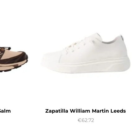
-Salm
Zapatilla William Martin Leeds
€
62.72