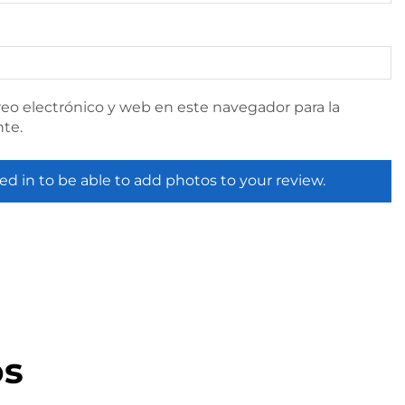
eo electrónico y web en este navegador para la
te.
ed in to be able to add photos to your review.
os