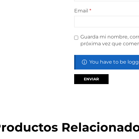
Email
*
Guarda mi nombre, corr
próxima vez que comen
You have to be logg
roductos Relacionad