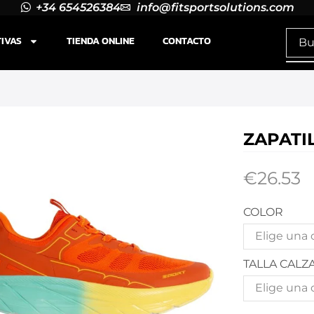
+34 654526384
info@fitsportsolutions.com
TIVAS
TIENDA ONLINE
CONTACTO
ZAPATI
€
26.53
COLOR
TALLA CALZ