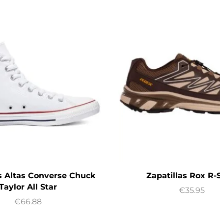
as Altas Converse Chuck
Zapatillas Rox R
Taylor All Star
€
35.95
€
66.88