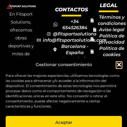
LEGAL
CONTACTOS
En Fitsport
Términos y
+34
Solutions,
condiciones
654526384
Aviso legal
ofrecemos
@fitsportsolutions
Política de
obras
info@fitsportsolutions.com
privacidad
deportivas y
Barcelona -
Política de
España
miles de
cookies
Formulario
Accesibilida
productos y
Gestionar consentimiento
de contacto
Mapa del
materiales
sitio
Para ofrecer las mejores experiencias, utilizamos tecnologías como
deportivos
las cookies para almacenar y/o acceder a la información del
para todas las
dispositivo. El consentimiento de estas tecnologías nos permitirá
procesar datos como el comportamiento de navegación o las
disciplinas,
identificaciones únicas en este sitio. No consentir o retirar el
garantizando
consentimiento, puede afectar negativamente a ciertas
características y funciones.
la calidad y el
servicio.
Aceptar