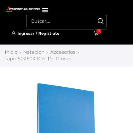
0
Ingresar / Registrate
Inicio
Natación
Accesorios
Tapiz 50X50X3Cm De Grosor