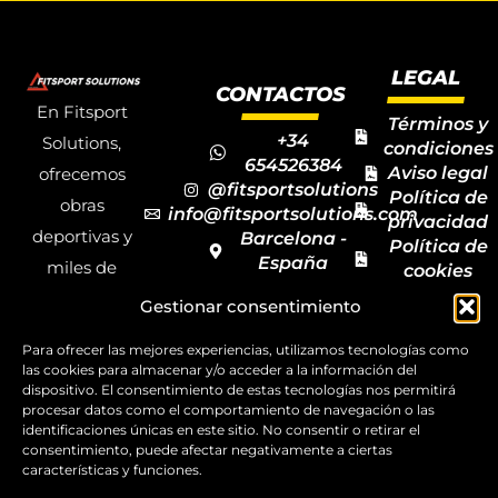
LEGAL
CONTACTOS
En Fitsport
Términos y
+34
Solutions,
condiciones
654526384
Aviso legal
ofrecemos
@fitsportsolutions
Política de
obras
info@fitsportsolutions.com
privacidad
deportivas y
Barcelona -
Política de
España
miles de
cookies
Formulario
Accesibilida
productos y
Gestionar consentimiento
de contacto
Mapa del
materiales
sitio
Para ofrecer las mejores experiencias, utilizamos tecnologías como
deportivos
las cookies para almacenar y/o acceder a la información del
para todas las
dispositivo. El consentimiento de estas tecnologías nos permitirá
procesar datos como el comportamiento de navegación o las
disciplinas,
identificaciones únicas en este sitio. No consentir o retirar el
consentimiento, puede afectar negativamente a ciertas
garantizando
características y funciones.
la calidad y el