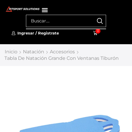
0
Ingresar / Registrate
Inicio
Natación
Accesorios
Tabla De Natación Grande Con Ventanas Tiburón