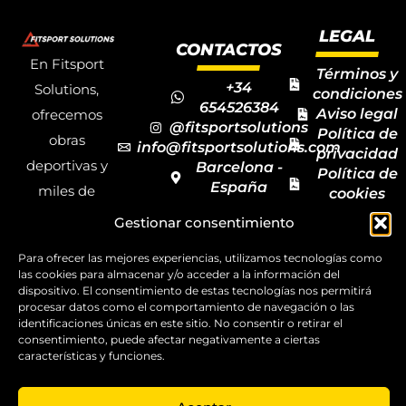
LEGAL
CONTACTOS
En Fitsport
Términos y
+34
Solutions,
condiciones
654526384
Aviso legal
ofrecemos
@fitsportsolutions
Política de
obras
info@fitsportsolutions.com
privacidad
deportivas y
Barcelona -
Política de
España
miles de
cookies
Formulario
Accesibilida
productos y
Gestionar consentimiento
de contacto
Mapa del
materiales
sitio
Para ofrecer las mejores experiencias, utilizamos tecnologías como
deportivos
las cookies para almacenar y/o acceder a la información del
para todas las
dispositivo. El consentimiento de estas tecnologías nos permitirá
procesar datos como el comportamiento de navegación o las
disciplinas,
identificaciones únicas en este sitio. No consentir o retirar el
consentimiento, puede afectar negativamente a ciertas
garantizando
características y funciones.
la calidad y el
servicio.