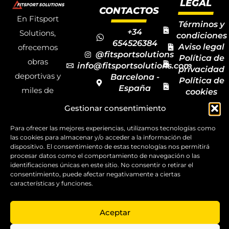
LEGAL
CONTACTOS
En Fitsport
Términos y
+34
Solutions,
condiciones
654526384
Aviso legal
ofrecemos
@fitsportsolutions
Política de
obras
info@fitsportsolutions.com
privacidad
deportivas y
Barcelona -
Política de
España
miles de
cookies
Formulario
Accesibilida
productos y
Gestionar consentimiento
de contacto
Mapa del
materiales
sitio
Para ofrecer las mejores experiencias, utilizamos tecnologías como
deportivos
las cookies para almacenar y/o acceder a la información del
para todas las
dispositivo. El consentimiento de estas tecnologías nos permitirá
procesar datos como el comportamiento de navegación o las
disciplinas,
identificaciones únicas en este sitio. No consentir o retirar el
consentimiento, puede afectar negativamente a ciertas
garantizando
características y funciones.
la calidad y el
servicio.
Aceptar
Copyright ©