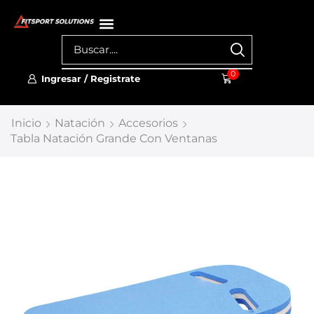
0
Ingresar / Registrate
Inicio
Natación
Accesorios
Tabla Natación Grande Con Ventanas