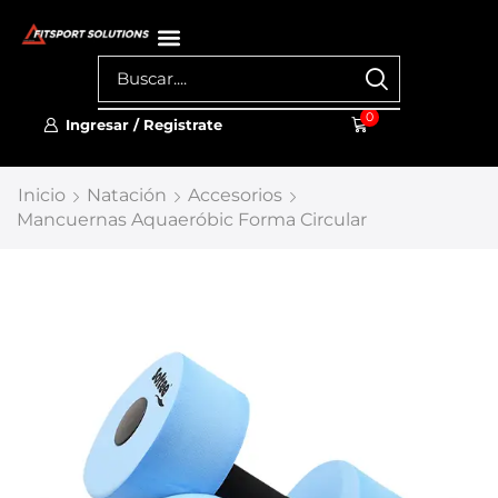
0
Ingresar / Registrate
Inicio
Natación
Accesorios
Mancuernas Aquaeróbic Forma Circular