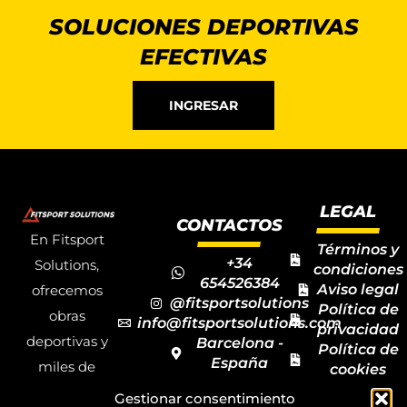
SOLUCIONES DEPORTIVAS
EFECTIVAS
INGRESAR
LEGAL
CONTACTOS
En Fitsport
Términos y
+34
Solutions,
condiciones
654526384
Aviso legal
ofrecemos
@fitsportsolutions
Política de
obras
info@fitsportsolutions.com
privacidad
deportivas y
Barcelona -
Política de
España
miles de
cookies
Formulario
Accesibilida
productos y
Gestionar consentimiento
de contacto