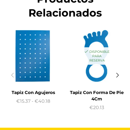
Relacionados
DISPONIBLE
PARA
RESERVA
Tapiz Con Agujeros
Tapiz Con Forma De Pie
4Cm
€
15.37
-
€
40.18
€
20.13