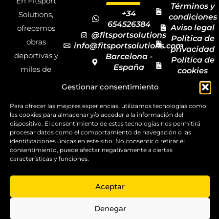
En Fitsport
Términos y
+34
Solutions,
condiciones
654526384
Aviso legal
ofrecemos
@fitsportsolutions
Política de
obras
info@fitsportsolutions.com
privacidad
deportivas y
Barcelona -
Política de
España
miles de
cookies
Formulario
Accesibilida
productos y
Gestionar consentimiento
de contacto
Mapa del
materiales
sitio
Para ofrecer las mejores experiencias, utilizamos tecnologías como
deportivos
las cookies para almacenar y/o acceder a la información del
para todas las
dispositivo. El consentimiento de estas tecnologías nos permitirá
procesar datos como el comportamiento de navegación o las
disciplinas,
identificaciones únicas en este sitio. No consentir o retirar el
consentimiento, puede afectar negativamente a ciertas
garantizando
características y funciones.
la calidad y el
servicio.
Aceptar
Copyright ©
2025
Denegar
FitSport