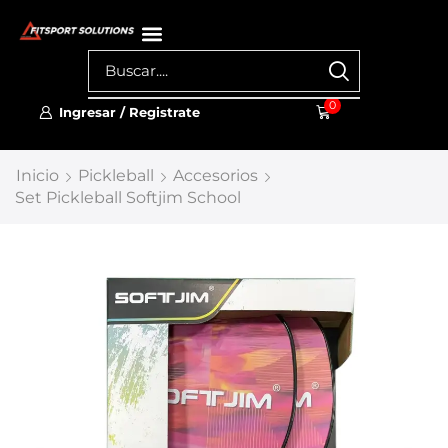
0
Ingresar / Registrate
Inicio
Pickleball
Accesorios
Set Pickleball Softjim School