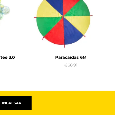
tee 3.0
Paracaídas 6M
€
68.91
INGRESAR