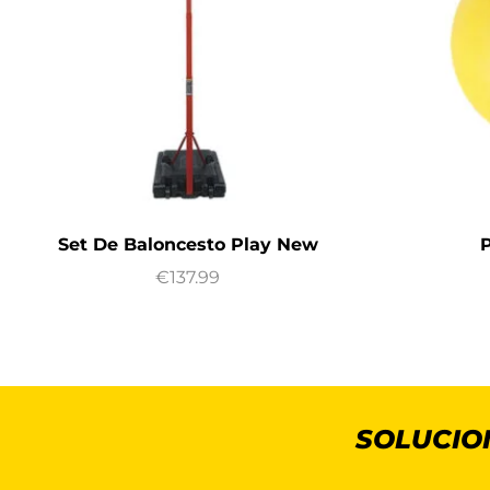
Set De Baloncesto Play New
P
€
137.99
SOLUCIO