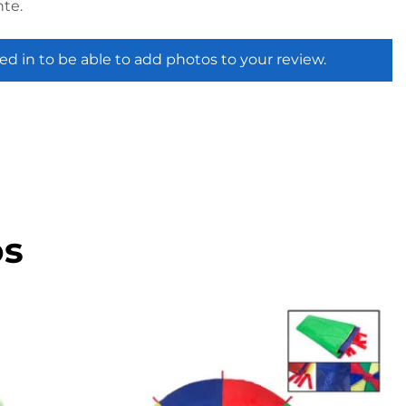
te.
ed in to be able to add photos to your review.
os