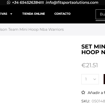
+34 654526384
info@fitsportsolutions.com
TIVAS
TIENDA ONLINE
CONTACTO
lson Team Mini Hoop Nba Warriors
SET MI
HOOP 
€
21.51
Añadir a 
SKU:
05014