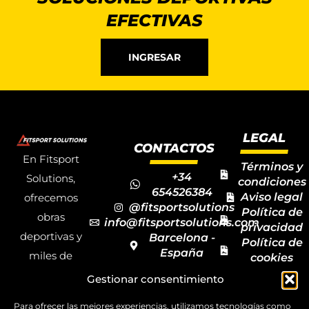
EFECTIVAS
INGRESAR
LEGAL
CONTACTOS
En Fitsport
Términos y
+34
Solutions,
condiciones
654526384
Aviso legal
ofrecemos
@fitsportsolutions
Política de
obras
info@fitsportsolutions.com
privacidad
deportivas y
Barcelona -
Política de
España
miles de
cookies
Formulario
Accesibilida
productos y
Gestionar consentimiento
de contacto
Mapa del
materiales
sitio
Para ofrecer las mejores experiencias, utilizamos tecnologías como