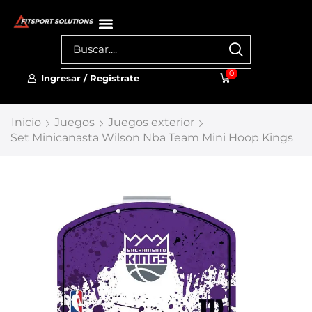
0
Ingresar / Registrate
Inicio
Juegos
Juegos exterior
Set Minicanasta Wilson Nba Team Mini Hoop Kings